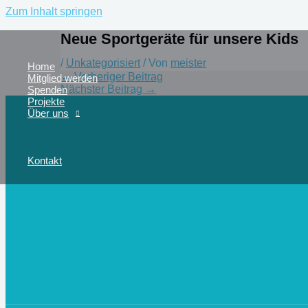
Zum Inhalt springen
Neue Sportgeräte für unsere Kids
/
Unkategorisiert
/ Von
meister
Home
←
Vorheriger Beitrag
Mitglied werden
Nächster Beitrag
→
Spenden
Projekte
Über uns
Kontakt